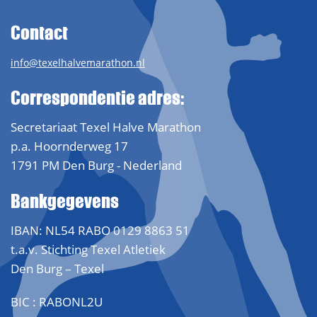
Contact
info@texelhalvemarathon.nl
Correspondentie adres:
Secretariaat Texel Halve Marathon
p.a. Hoornderweg 17
1791 PM Den Burg - Nederland
Bankgegevens
IBAN: NL54 RABO 0129 8863 51
t.a.v. Stichting Texel Atletiek
Den Burg – Texel
BIC : RABONL2U