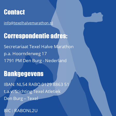
Contact
info@texelhalvemarathon.nl
Correspondentie adres:
Secretariaat Texel Halve Marathon
p.a. Hoornderweg 17
1791 PM Den Burg - Nederland
Bankgegevens
IBAN: NL54 RABO 0129 8863 51
t.a.v. Stichting Texel Atletiek
Den Burg – Texel
BIC : RABONL2U