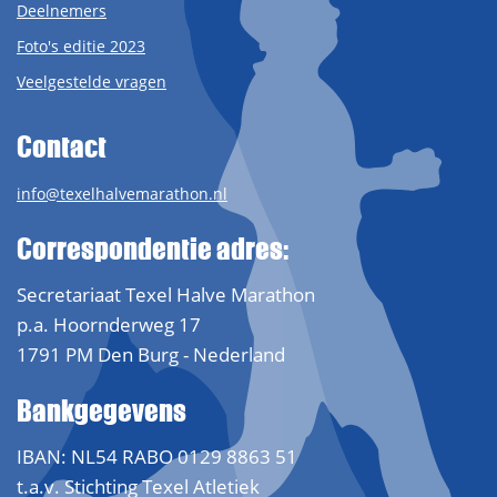
Deelnemers
Foto's editie 2023
Veelgestelde vragen
Contact
info@texelhalvemarathon.nl
Correspondentie adres:
Secretariaat Texel Halve Marathon
p.a. Hoornderweg 17
1791 PM Den Burg - Nederland
Bankgegevens
IBAN: NL54 RABO 0129 8863 51
t.a.v. Stichting Texel Atletiek