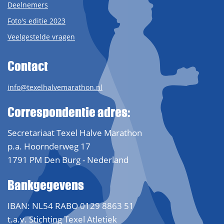
Deelnemers
Foto's editie 2023
Veelgestelde vragen
Contact
info@texelhalvemarathon.nl
Correspondentie adres:
Secretariaat Texel Halve Marathon
p.a. Hoornderweg 17
1791 PM Den Burg - Nederland
Bankgegevens
IBAN: NL54 RABO 0129 8863 51
t.a.v. Stichting Texel Atletiek