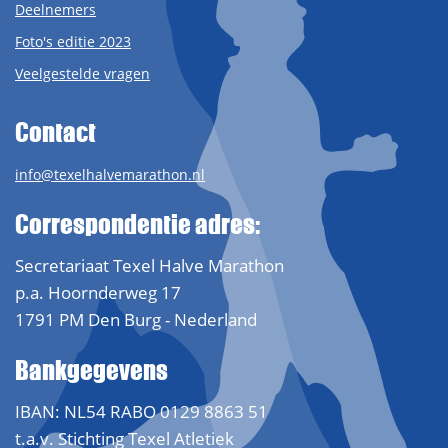
Deelnemers
Foto's editie 2023
Veelgestelde vragen
Contact
info@texelhalvemarathon.nl
Correspondentie adres:
Secretariaat Texel Halve Marathon
p.a. Hoornderweg 17
1791 PM Den Burg - Nederland
Bankgegevens
IBAN: NL54 RABO 0129 8863 51
t.a.v. Stichting Texel Atletiek