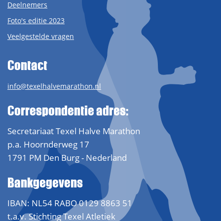
Deelnemers
Foto's editie 2023
Veelgestelde vragen
Contact
info@texelhalvemarathon.nl
Correspondentie adres:
Secretariaat Texel Halve Marathon
p.a. Hoornderweg 17
1791 PM Den Burg - Nederland
Bankgegevens
IBAN: NL54 RABO 0129 8863 51
t.a.v. Stichting Texel Atletiek