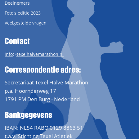
Deelnemers
Foto's editie 2023
Veelgestelde vragen
Contact
info@texelhalvemarathon.nl
Correspondentie adres:
Secretariaat Texel Halve Marathon
p.a. Hoornderweg 17
1791 PM Den Burg - Nederland
Bankgegevens
IBAN: NL54 RABO 0129 8863 51
t.a.v. Stichting Texel Atletiek