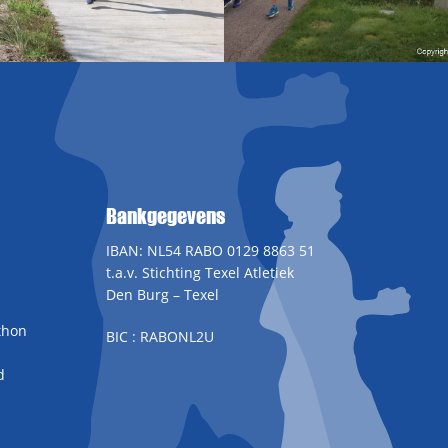
Bankgegevens
IBAN: NL54 RABO 0129 8863 51
t.a.v. Stichting Texel Atletiek
Den Burg – Texel
thon
BIC : RABONL2U
d