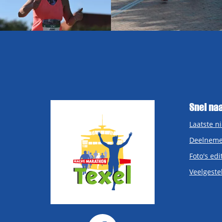
Snel na
Laatste n
Deelneme
Foto's edi
Veelgeste