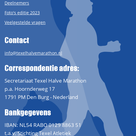
Deelnemers
Foto's editie 2023
Veelgestelde vragen
Contact
info@texelhalvemarathon.nl
Correspondentie adres:
Secretariaat Texel Halve Marathon
p.a. Hoornderweg 17
1791 PM Den Burg - Nederland
Bankgegevens
IBAN: NL54 RABO 0129 8863 51
t.a.v. Stichting Texel Atletiek