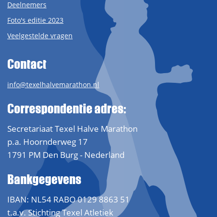
Deelnemers
Foto's editie 2023
Veelgestelde vragen
Contact
info@texelhalvemarathon.nl
Correspondentie adres:
Secretariaat Texel Halve Marathon
p.a. Hoornderweg 17
1791 PM Den Burg - Nederland
Bankgegevens
IBAN: NL54 RABO 0129 8863 51
t.a.v. Stichting Texel Atletiek