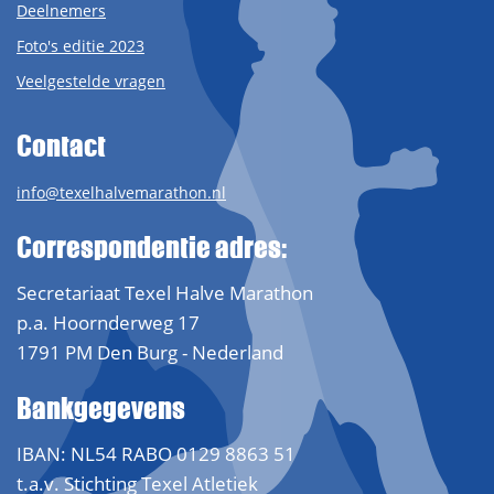
Deelnemers
Foto's editie 2023
Veelgestelde vragen
Contact
info@texelhalvemarathon.nl
Correspondentie adres:
Secretariaat Texel Halve Marathon
p.a. Hoornderweg 17
1791 PM Den Burg - Nederland
Bankgegevens
IBAN: NL54 RABO 0129 8863 51
t.a.v. Stichting Texel Atletiek