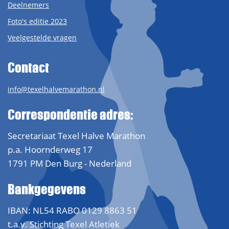
Deelnemers
Foto's editie 2023
Veelgestelde vragen
Contact
info@texelhalvemarathon.nl
Correspondentie adres:
Secretariaat Texel Halve Marathon
p.a. Hoornderweg 17
1791 PM Den Burg - Nederland
Bankgegevens
IBAN: NL54 RABO 0129 8863 51
t.a.v. Stichting Texel Atletiek