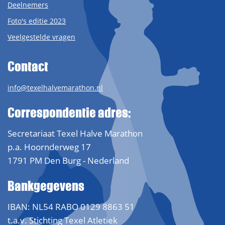
Deelnemers
Foto's editie 2023
Veelgestelde vragen
Contact
info@texelhalvemarathon.nl
Correspondentie adres:
Secretariaat Texel Halve Marathon
p.a. Hoornderweg 17
1791 PM Den Burg - Nederland
Bankgegevens
IBAN: NL54 RABO 0129 8863 51
t.a.v. Stichting Texel Atletiek