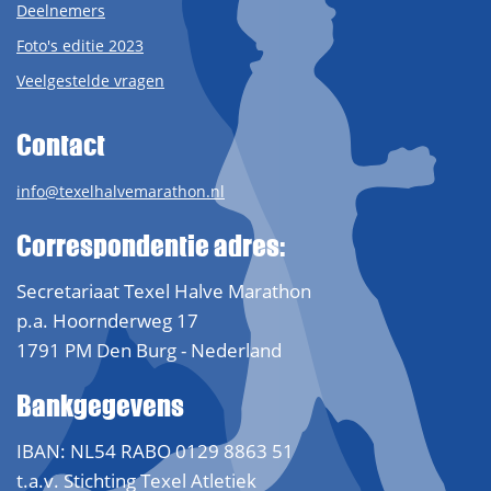
Deelnemers
Foto's editie 2023
Veelgestelde vragen
Contact
info@texelhalvemarathon.nl
Correspondentie adres:
Secretariaat Texel Halve Marathon
p.a. Hoornderweg 17
1791 PM Den Burg - Nederland
Bankgegevens
IBAN: NL54 RABO 0129 8863 51
t.a.v. Stichting Texel Atletiek