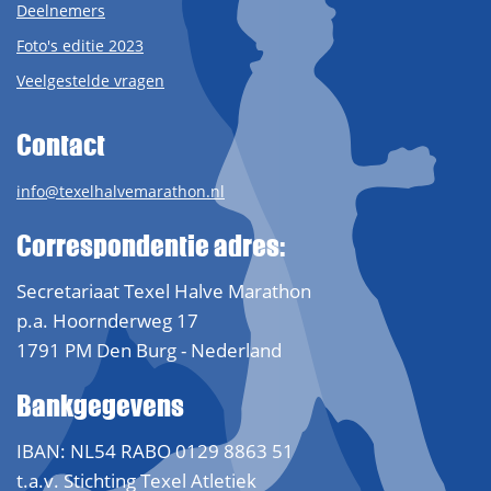
Deelnemers
Foto's editie 2023
Veelgestelde vragen
Contact
info@texelhalvemarathon.nl
Correspondentie adres:
Secretariaat Texel Halve Marathon
p.a. Hoornderweg 17
1791 PM Den Burg - Nederland
Bankgegevens
IBAN: NL54 RABO 0129 8863 51
t.a.v. Stichting Texel Atletiek