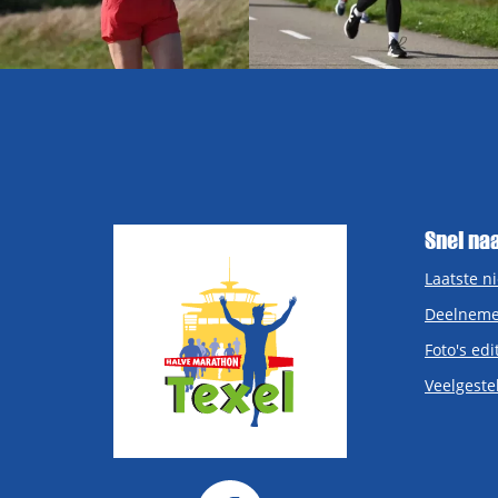
Snel na
Laatste n
Deelneme
Foto's edi
Veelgeste