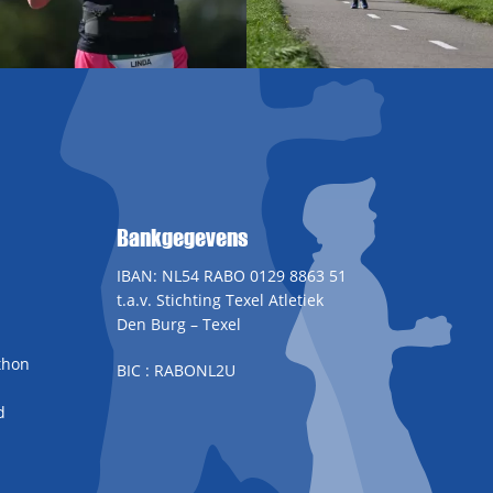
Bankgegevens
IBAN: NL54 RABO 0129 8863 51
t.a.v. Stichting Texel Atletiek
Den Burg – Texel
thon
BIC : RABONL2U
d