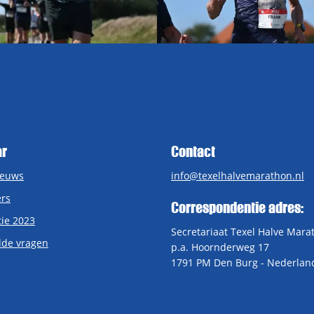
ar
Contact
ieuws
info@texelhalvemarathon.nl
rs
Correspondentie adres:
tie 2023
Secretariaat Texel Halve Mara
lde vragen
p.a. Hoornderweg 17
1791 PM Den Burg - Nederlan