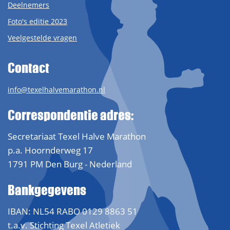
Deelnemers
Foto's editie 2023
Veelgestelde vragen
Contact
info@texelhalvemarathon.nl
Correspondentie adres:
Secretariaat Texel Halve Marathon
p.a. Hoornderweg 17
1791 PM Den Burg - Nederland
Bankgegevens
IBAN: NL54 RABO 0129 8863 51
t.a.v. Stichting Texel Atletiek