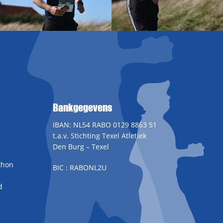
Bankgegevens
IBAN: NL54 RABO 0129 8863 51
t.a.v. Stichting Texel Atletiek
Den Burg – Texel
thon
BIC : RABONL2U
d