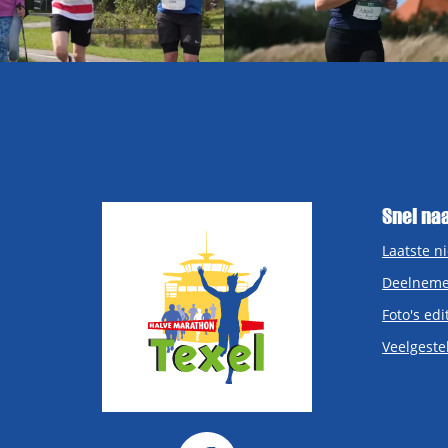
Snel na
Laatste n
Deelneme
Foto's edi
Veelgeste