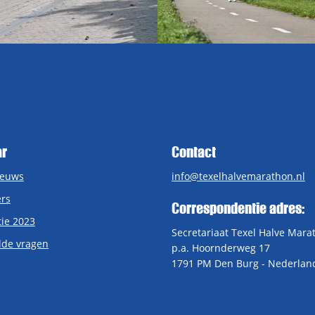
ar
Contact
ieuws
info@texelhalvemarathon.nl
rs
Correspondentie adres:
tie 2023
Secretariaat Texel Halve Mara
lde vragen
p.a. Hoornderweg 17
1791 PM Den Burg - Nederlan