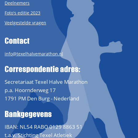
Deelnemers
Foto's editie 2023
Veelgestelde vragen
Contact
info@texelhalvemarathon.nl
Correspondentie adres:
Secretariaat Texel Halve Marathon
p.a. Hoornderweg 17
1791 PM Den Burg - Nederland
Bankgegevens
IBAN: NL54 RABO 0129 8863 51
t.a.v. Stichting Texel Atletiek