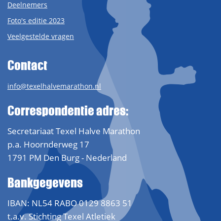
Deelnemers
Foto's editie 2023
Veelgestelde vragen
Contact
info@texelhalvemarathon.nl
Correspondentie adres:
Secretariaat Texel Halve Marathon
p.a. Hoornderweg 17
1791 PM Den Burg - Nederland
Bankgegevens
IBAN: NL54 RABO 0129 8863 51
t.a.v. Stichting Texel Atletiek