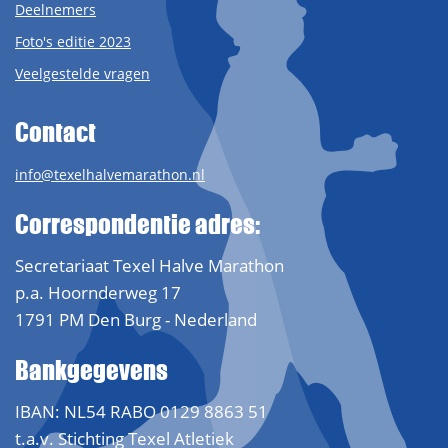
Deelnemers
Foto's editie 2023
Veelgestelde vragen
Contact
info@texelhalvemarathon.nl
Correspondentie adres:
Secretariaat Texel Halve Marathon
p.a. Hoornderweg 17
1791 PM Den Burg - Nederland
Bankgegevens
IBAN: NL54 RABO 0129 8863 51
t.a.v. Stichting Texel Atletiek