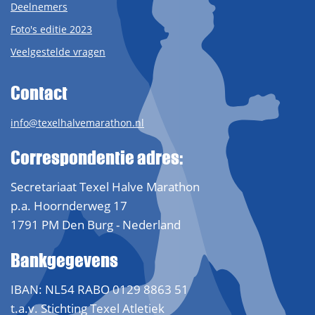
Deelnemers
Foto's editie 2023
Veelgestelde vragen
Contact
info@texelhalvemarathon.nl
Correspondentie adres:
Secretariaat Texel Halve Marathon
p.a. Hoornderweg 17
1791 PM Den Burg - Nederland
Bankgegevens
IBAN: NL54 RABO 0129 8863 51
t.a.v. Stichting Texel Atletiek