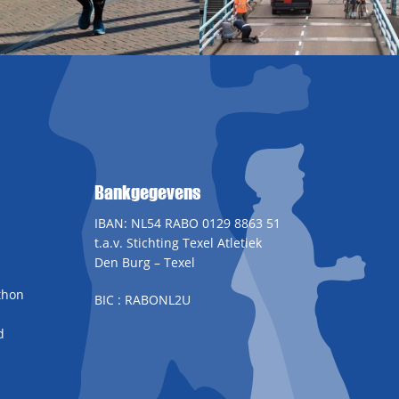
Bankgegevens
IBAN: NL54 RABO 0129 8863 51
t.a.v. Stichting Texel Atletiek
Den Burg – Texel
thon
BIC : RABONL2U
d