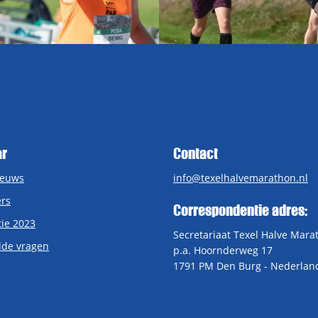
ar
Contact
ieuws
info@texelhalvemarathon.nl
rs
Correspondentie adres:
tie 2023
Secretariaat Texel Halve Mara
lde vragen
p.a. Hoornderweg 17
1791 PM Den Burg - Nederlan