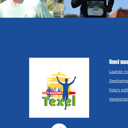
Snel na
Laatste n
Deelneme
Foto's edi
Veelgeste