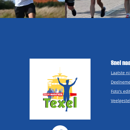
Snel na
Laatste n
Deelneme
Foto's edi
Veelgeste