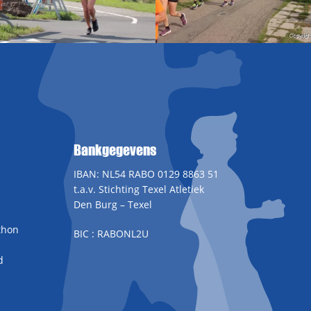
Bankgegevens
IBAN: NL54 RABO 0129 8863 51
t.a.v. Stichting Texel Atletiek
Den Burg – Texel
thon
BIC : RABONL2U
d