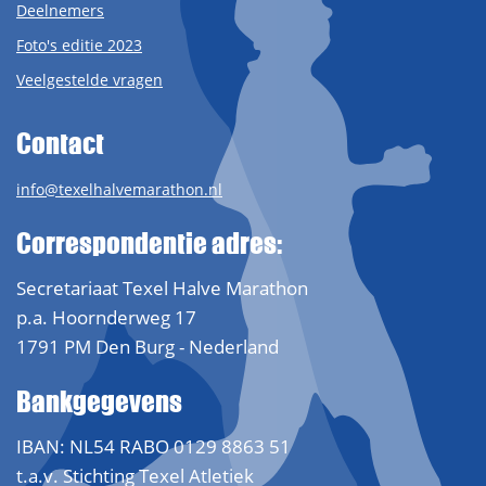
Deelnemers
Foto's editie 2023
Veelgestelde vragen
Contact
info@texelhalvemarathon.nl
Correspondentie adres:
Secretariaat Texel Halve Marathon
p.a. Hoornderweg 17
1791 PM Den Burg - Nederland
Bankgegevens
IBAN: NL54 RABO 0129 8863 51
t.a.v. Stichting Texel Atletiek