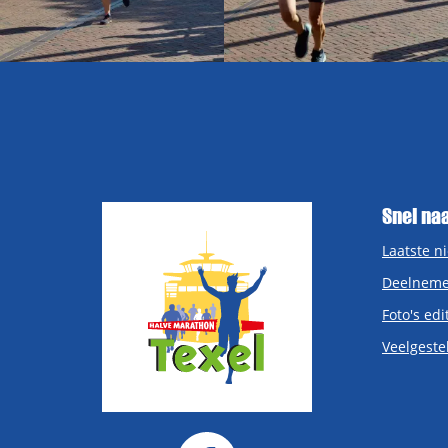
Snel na
Laatste n
Deelneme
Foto's edi
Veelgeste