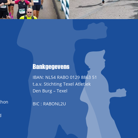
Bankgegevens
IBAN: NL54 RABO 0129 8863 51
t.a.v. Stichting Texel Atletiek
Den Burg – Texel
thon
BIC : RABONL2U
d