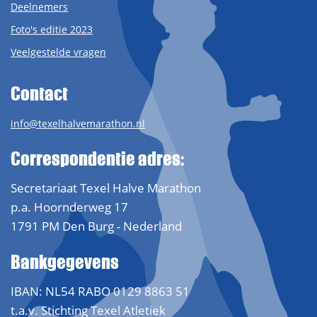
Deelnemers
Foto's editie 2023
Veelgestelde vragen
Contact
info@texelhalvemarathon.nl
Correspondentie adres:
Secretariaat Texel Halve Marathon
p.a. Hoornderweg 17
1791 PM Den Burg - Nederland
Bankgegevens
IBAN: NL54 RABO 0129 8863 51
t.a.v. Stichting Texel Atletiek