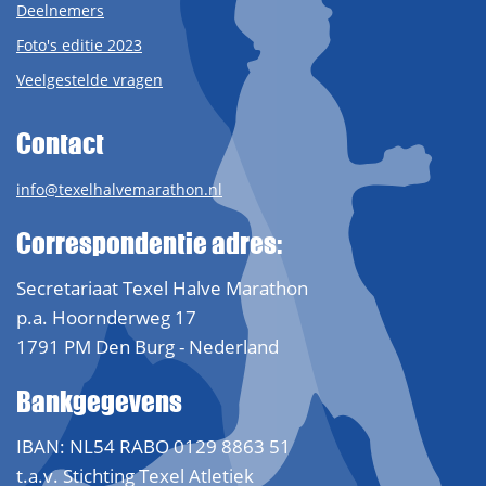
Deelnemers
Foto's editie 2023
Veelgestelde vragen
Contact
info@texelhalvemarathon.nl
Correspondentie adres:
Secretariaat Texel Halve Marathon
p.a. Hoornderweg 17
1791 PM Den Burg - Nederland
Bankgegevens
IBAN: NL54 RABO 0129 8863 51
t.a.v. Stichting Texel Atletiek