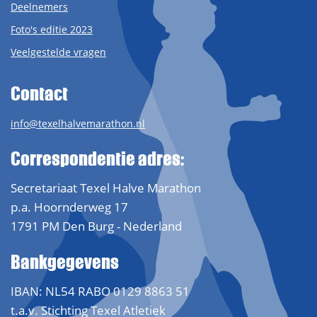
Deelnemers
Foto's editie 2023
Veelgestelde vragen
Contact
info@texelhalvemarathon.nl
Correspondentie adres:
Secretariaat Texel Halve Marathon
p.a. Hoornderweg 17
1791 PM Den Burg - Nederland
Bankgegevens
IBAN: NL54 RABO 0129 8863 51
t.a.v. Stichting Texel Atletiek