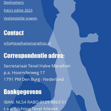
Deelnemers
Foto's editie 2023
Veelgestelde vragen
Contact
info@texelhalvemarathon.nl
Correspondentie adres:
Secretariaat Texel Halve Marathon
p.a. Hoornderweg 17
1791 PM Den Burg - Nederland
Bankgegevens
IBAN: NL54 RABO 0129 8863 51
t.a.v. Stichting Texel Atletiek