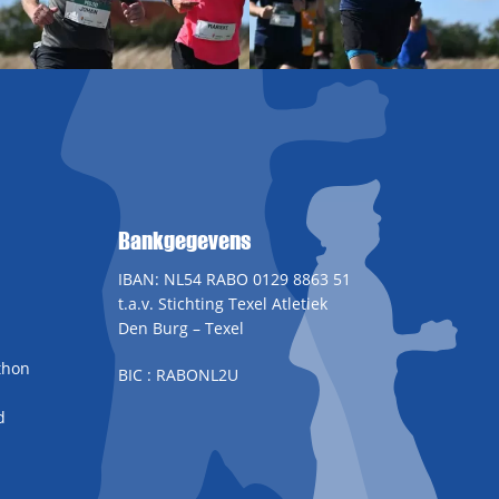
Bankgegevens
IBAN: NL54 RABO 0129 8863 51
t.a.v. Stichting Texel Atletiek
Den Burg – Texel
thon
BIC : RABONL2U
d