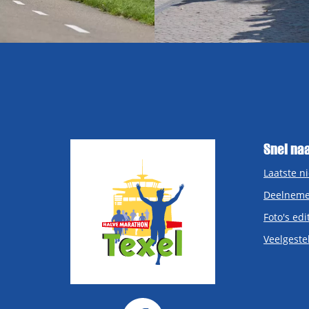
Snel na
Laatste n
Deelneme
Foto's edi
Veelgeste