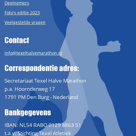
Deelnemers
Foto's editie 2023
Veelgestelde vragen
Contact
info@texelhalvemarathon.nl
Correspondentie adres:
Secretariaat Texel Halve Marathon
p.a. Hoornderweg 17
1791 PM Den Burg - Nederland
Bankgegevens
IBAN: NL54 RABO 0129 8863 51
t.a.v. Stichting Texel Atletiek