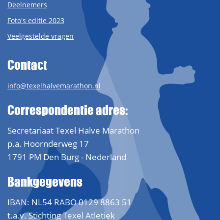
Deelnemers
Foto's editie 2023
Veelgestelde vragen
Contact
info@texelhalvemarathon.nl
Correspondentie adres:
Secretariaat Texel Halve Marathon
p.a. Hoornderweg 17
1791 PM Den Burg - Nederland
Bankgegevens
IBAN: NL54 RABO 0129 8863 51
t.a.v. Stichting Texel Atletiek