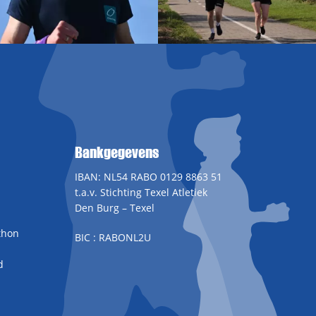
Bankgegevens
IBAN: NL54 RABO 0129 8863 51
t.a.v. Stichting Texel Atletiek
Den Burg – Texel
thon
BIC : RABONL2U
d