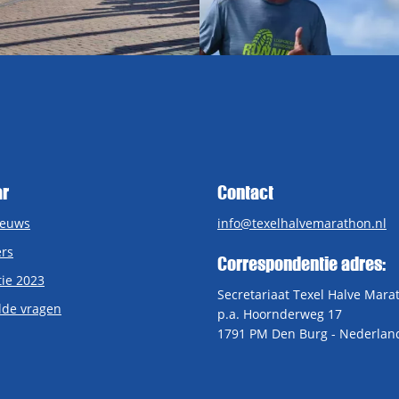
ar
Contact
ieuws
info@texelhalvemarathon.nl
rs
Correspondentie adres:
tie 2023
Secretariaat Texel Halve Mara
lde vragen
p.a. Hoornderweg 17
1791 PM Den Burg - Nederlan