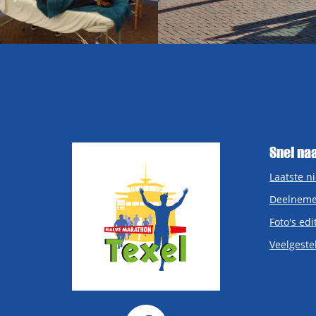
Snel na
Laatste n
Deelneme
Foto's edi
Veelgeste