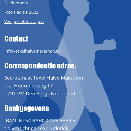
Deelnemers
Foto's editie 2023
Veelgestelde vragen
Contact
info@texelhalvemarathon.nl
Correspondentie adres:
Secretariaat Texel Halve Marathon
p.a. Hoornderweg 17
1791 PM Den Burg - Nederland
Bankgegevens
IBAN: NL54 RABO 0129 8863 51
t.a.v. Stichting Texel Atletiek