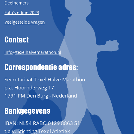
Deelnemers
Foto's editie 2023
Veelgestelde vragen
Contact
info@texelhalvemarathon.nl
Correspondentie adres:
Secretariaat Texel Halve Marathon
p.a. Hoornderweg 17
1791 PM Den Burg - Nederland
Bankgegevens
IBAN: NL54 RABO 0129 8863 51
t.a.v. Stichting Texel Atletiek