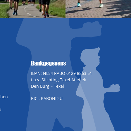
Bankgegevens
IBAN: NL54 RABO 0129 8863 51
t.a.v. Stichting Texel Atletiek
Den Burg – Texel
thon
BIC : RABONL2U
d