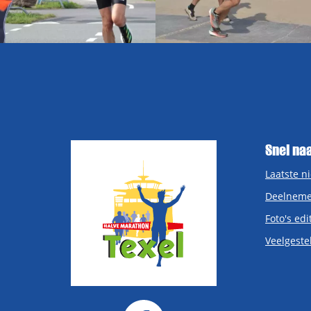
Snel na
Laatste n
Deelneme
Foto's edi
Veelgeste