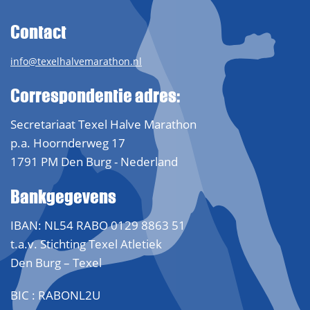
Contact
info@texelhalvemarathon.nl
Correspondentie adres:
Secretariaat Texel Halve Marathon
p.a. Hoornderweg 17
1791 PM Den Burg - Nederland
Bankgegevens
IBAN: NL54 RABO 0129 8863 51
t.a.v. Stichting Texel Atletiek
Den Burg – Texel
BIC : RABONL2U