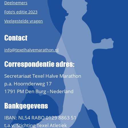
Deelnemers
Foto's editie 2023
Veelgestelde vragen
Contact
info@texelhalvemarathon.nl
Correspondentie adres:
Secretariaat Texel Halve Marathon
p.a. Hoornderweg 17
1791 PM Den Burg - Nederland
Bankgegevens
IBAN: NL54 RABO 0129 8863 51
t.a.v. Stichting Texel Atletiek