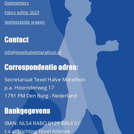
Deelnemers
Foto's editie 2023
Veelgestelde vragen
Contact
info@texelhalvemarathon.nl
Correspondentie adres:
Secretariaat Texel Halve Marathon
p.a. Hoornderweg 17
1791 PM Den Burg - Nederland
Bankgegevens
IBAN: NL54 RABO 0129 8863 51
t.a.v. Stichting Texel Atletiek