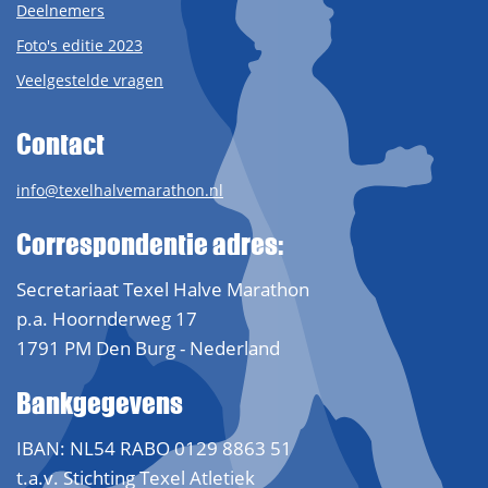
Deelnemers
Foto's editie 2023
Veelgestelde vragen
Contact
info@texelhalvemarathon.nl
Correspondentie adres:
Secretariaat Texel Halve Marathon
p.a. Hoornderweg 17
1791 PM Den Burg - Nederland
Bankgegevens
IBAN: NL54 RABO 0129 8863 51
t.a.v. Stichting Texel Atletiek