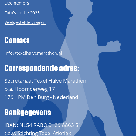
Deelnemers
Foto's editie 2023
Veelgestelde vragen
Contact
info@texelhalvemarathon.nl
Correspondentie adres:
Secretariaat Texel Halve Marathon
p.a. Hoornderweg 17
1791 PM Den Burg - Nederland
Bankgegevens
IBAN: NL54 RABO 0129 8863 51
t.a.v. Stichting Texel Atletiek