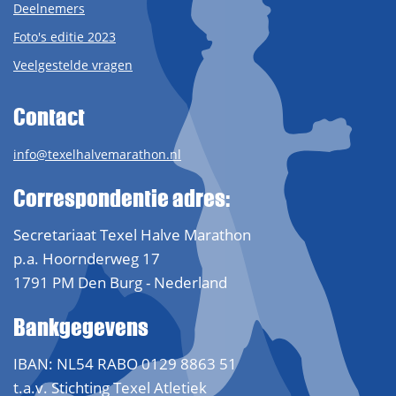
Deelnemers
Foto's editie 2023
Veelgestelde vragen
Contact
info@texelhalvemarathon.nl
Correspondentie adres:
Secretariaat Texel Halve Marathon
p.a. Hoornderweg 17
1791 PM Den Burg - Nederland
Bankgegevens
IBAN: NL54 RABO 0129 8863 51
t.a.v. Stichting Texel Atletiek