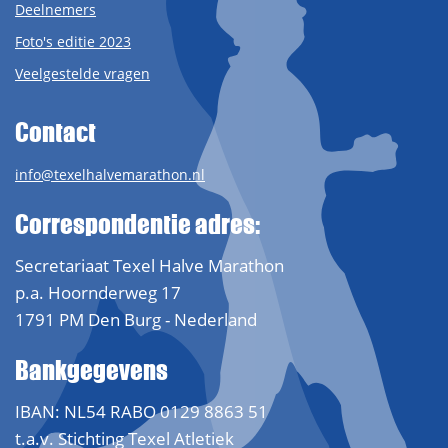
Deelnemers
Foto's editie 2023
Veelgestelde vragen
Contact
info@texelhalvemarathon.nl
Correspondentie adres:
Secretariaat Texel Halve Marathon
p.a. Hoornderweg 17
1791 PM Den Burg - Nederland
Bankgegevens
IBAN: NL54 RABO 0129 8863 51
t.a.v. Stichting Texel Atletiek