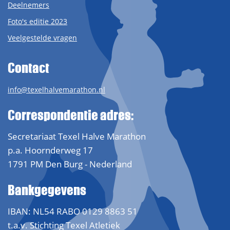
Deelnemers
Foto's editie 2023
Veelgestelde vragen
Contact
info@texelhalvemarathon.nl
Correspondentie adres:
Secretariaat Texel Halve Marathon
p.a. Hoornderweg 17
1791 PM Den Burg - Nederland
Bankgegevens
IBAN: NL54 RABO 0129 8863 51
t.a.v. Stichting Texel Atletiek