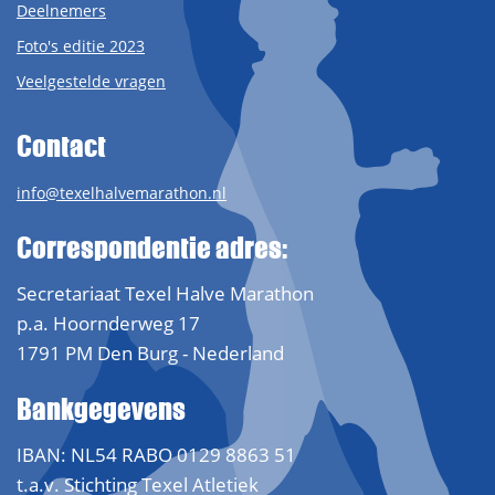
Deelnemers
Foto's editie 2023
Veelgestelde vragen
Contact
info@texelhalvemarathon.nl
Correspondentie adres:
Secretariaat Texel Halve Marathon
p.a. Hoornderweg 17
1791 PM Den Burg - Nederland
Bankgegevens
IBAN: NL54 RABO 0129 8863 51
t.a.v. Stichting Texel Atletiek