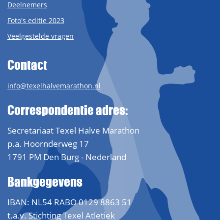
Deelnemers
Foto's editie 2023
Veelgestelde vragen
Contact
info@texelhalvemarathon.nl
Correspondentie adres:
Secretariaat Texel Halve Marathon
p.a. Hoornderweg 17
1791 PM Den Burg - Nederland
Bankgegevens
IBAN: NL54 RABO 0129 8863 51
t.a.v. Stichting Texel Atletiek