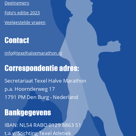
Deelnemers
Foto's editie 2023
Veelgestelde vragen
Contact
info@texelhalvemarathon.nl
Correspondentie adres:
Secretariaat Texel Halve Marathon
p.a. Hoornderweg 17
1791 PM Den Burg - Nederland
Bankgegevens
IBAN: NL54 RABO 0129 8863 51
t.a.v. Stichting Texel Atletiek