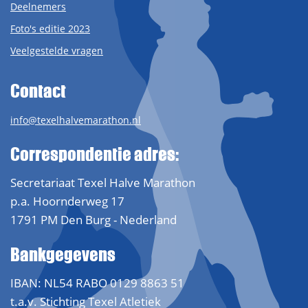
Deelnemers
Foto's editie 2023
Veelgestelde vragen
Contact
info@texelhalvemarathon.nl
Correspondentie adres:
Secretariaat Texel Halve Marathon
p.a. Hoornderweg 17
1791 PM Den Burg - Nederland
Bankgegevens
IBAN: NL54 RABO 0129 8863 51
t.a.v. Stichting Texel Atletiek