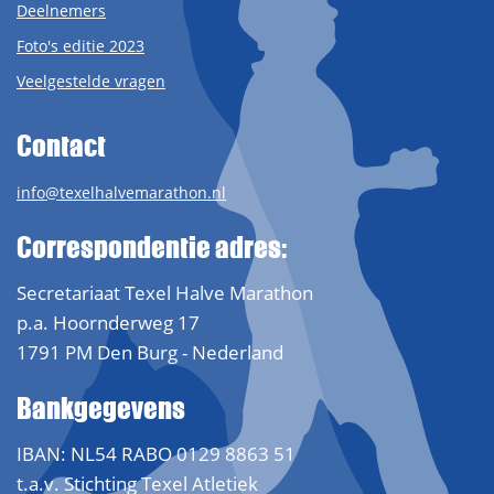
Deelnemers
Foto's editie 2023
Veelgestelde vragen
Contact
info@texelhalvemarathon.nl
Correspondentie adres:
Secretariaat Texel Halve Marathon
p.a. Hoornderweg 17
1791 PM Den Burg - Nederland
Bankgegevens
IBAN: NL54 RABO 0129 8863 51
t.a.v. Stichting Texel Atletiek